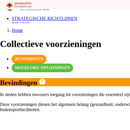
Overslaan
en
naar
de
STRATEGISCHE RICHTLIJNEN
inhoud
NIEUWS
Main
gaan
STAPPEN
Home
navigation
DIAGNOSE
Kruimelpad
HET GBP
Collectieve voorzieningen
FR
NL
BEVINDINGEN
MOGELIJKE OPLOSSINGEN
Bevindingen
In steden hebben inwoners toegang tot voorzieningen die essentieel zijn
Deze voorzieningen dienen het algemeen belang (gezondheid, onderwijs
buitensportfaciliteiten.